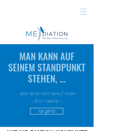
MAN KANN AUF
SEINEM STANDPUNKT
STEHEN, ...
...aber sollte nicht darauf sitzen.
-
Erich Kästner -
los gehts