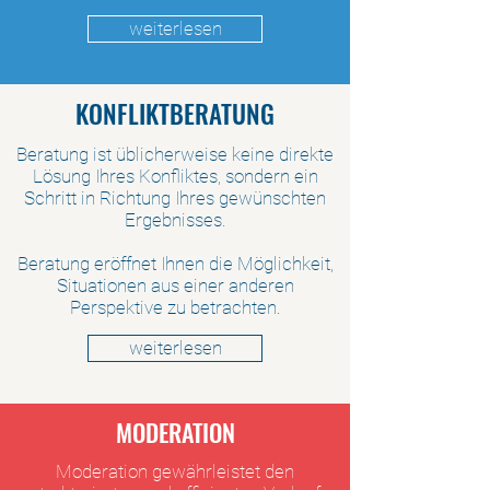
weiterlesen
KONFLIKTBERATUNG
Beratung ist üblicherweise keine direkte
Lösung Ihres Konfliktes, sondern ein
Schritt in Richtung Ihres gewünschten
Ergebnisses.
Beratung eröffnet Ihnen die Möglichkeit,
Situationen aus einer anderen
Perspektive zu betrachten.
weiterlesen
MODERATION
Moderation gewährleistet den