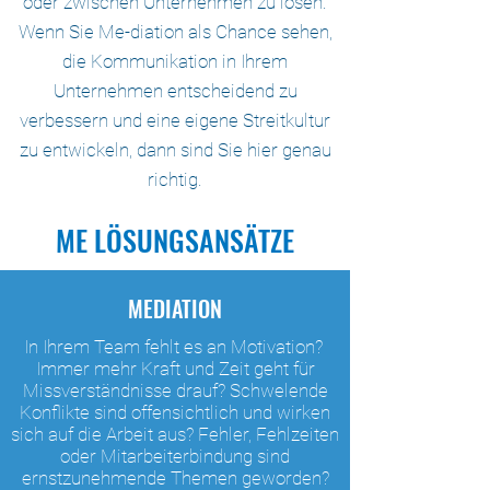
oder zwischen Unternehmen zu lösen.
Wenn Sie Me-diation als Chance sehen,
die Kommunikation in Ihrem
Unternehmen entscheidend zu
verbessern und eine eigene Streitkultur
zu entwickeln, dann sind Sie hier genau
richtig.
ME LÖSUNGSANSÄTZE
MEDIATION
In Ihrem Team fehlt es an Motivation?
Immer mehr Kraft und Zeit geht für
Missverständnisse drauf?
Schwelende
Konflikte sind offensichtlich und wirken
sich auf die Arbeit aus?
Fehler, Fehlzeiten
oder Mitarbeiterbindung sind
ernstzunehmende Themen geworden?